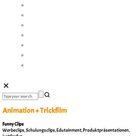
Italiano
Монгол
Português
Русский
Gàidhlig
Español
Zulu
Animation + Trickfilm
Funny Clips
Werbeclips, Schulungsclips, Edutainment, Produktpräsentationen,