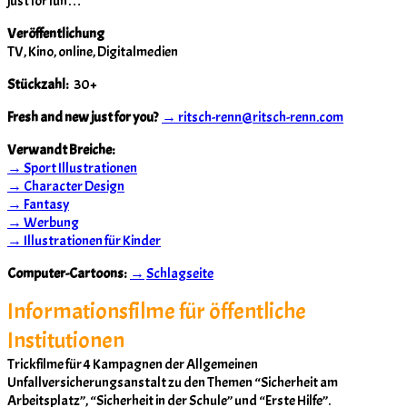
just for fun…
Veröffentlichung
TV, Kino, online, Digitalmedien
Stückzahl:
30+
Fresh and new just for you?
→ ritsch-renn@ritsch-renn.com
Verwandt Breiche:
→ Sport Illustrationen
→ Character Design
→ Fantasy
→ Werbung
→ Illustrationen für Kinder
Computer-Cartoons:
→
Schlagseite
Informationsfilme für öffentliche
Institutionen
Trickfilme für 4 Kampagnen der Allgemeinen
Unfallversicherungsanstalt zu den Themen “Sicherheit am
Arbeitsplatz”, “Sicherheit in der Schule” und “Erste Hilfe”.