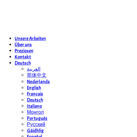
Ritsch und Renn
Unsere Arbeiten
Über uns
Preziosen
Kontakt
Deutsch
العربية
简体中文
Nederlands
English
Français
Deutsch
Italiano
Монгол
Português
Русский
Gàidhlig
Español