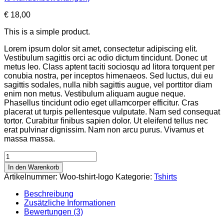
€
18,00
This is a simple product.
Lorem ipsum dolor sit amet, consectetur adipiscing elit.
Vestibulum sagittis orci ac odio dictum tincidunt. Donec ut
metus leo. Class aptent taciti sociosqu ad litora torquent per
conubia nostra, per inceptos himenaeos. Sed luctus, dui eu
sagittis sodales, nulla nibh sagittis augue, vel porttitor diam
enim non metus. Vestibulum aliquam augue neque.
Phasellus tincidunt odio eget ullamcorper efficitur. Cras
placerat ut turpis pellentesque vulputate. Nam sed consequat
tortor. Curabitur finibus sapien dolor. Ut eleifend tellus nec
erat pulvinar dignissim. Nam non arcu purus. Vivamus et
massa massa.
Product
Simple
In den Warenkorb
Menge
Artikelnummer:
Woo-tshirt-logo
Kategorie:
Tshirts
Beschreibung
Zusätzliche Informationen
Bewertungen (3)