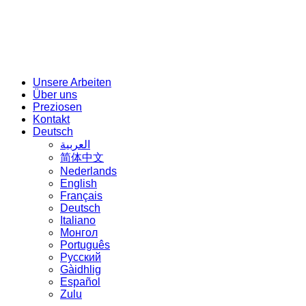
Ritsch und Renn
Unsere Arbeiten
Über uns
Preziosen
Kontakt
Deutsch
العربية
简体中文
Nederlands
English
Français
Deutsch
Italiano
Монгол
Português
Русский
Gàidhlig
Español
Zulu